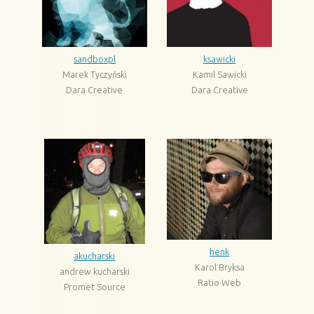
sandboxpl
ksawicki
Marek Tyczyński
Kamil Sawicki
Dara Creative
Dara Creative
henk
akucharski
Karol Bryksa
andrew kucharski
Ratio Web
Promet Source