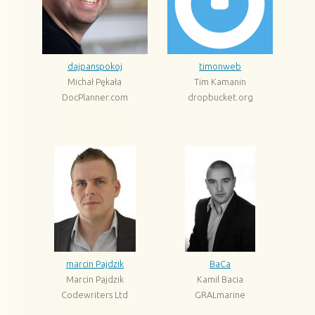
dajpanspokoj
timonweb
Michał Pękała
Tim Kamanin
DocPlanner.com
dropbucket.org
marcin Pajdzik
BaCa
Marcin Pajdzik
Kamil Bacia
Codewriters Ltd
GRALmarine