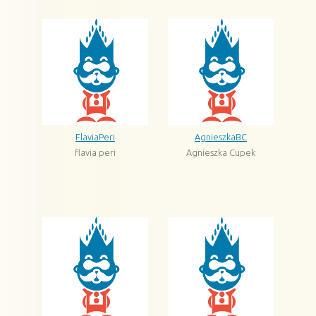
FlaviaPeri
AgnieszkaBC
flavia peri
Agnieszka Cupek