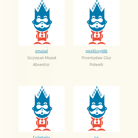
smusial
geekboy68k
Szczepan Musiał
Przemysław Gluz
Abventor
Polweb
fadehelix
px