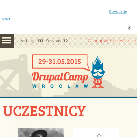
Powiadomienie o plikach cookie. Strona DrupalCamp Wrocław korzysta z plików cookie.
Pozostając na tej stronie, wyrażasz zgodę na korzystanie z plików cookie.
Dowiedz się
więcej
x
Zaloguj się
Zarejestruj się
Uczestnicy :
133
Sessions :
32
UCZESTNICY