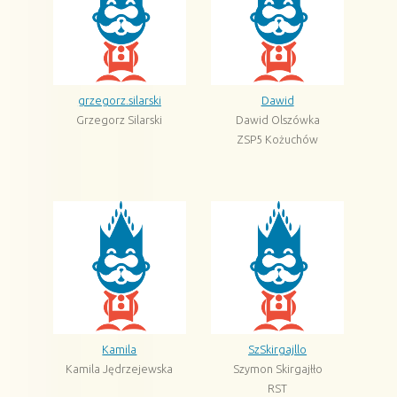
grzegorz.silarski
Dawid
Grzegorz Silarski
Dawid Olszówka
ZSP5 Kożuchów
Kamila
SzSkirgajllo
Kamila Jędrzejewska
Szymon Skirgajłło
RST