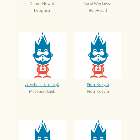
Daniel Nowak
Karol Węcławski
Droptica
BlueHead
zdzichu informatyk
Piotr Kozyra
Mateusz Dziuk
Piotr Kozyra