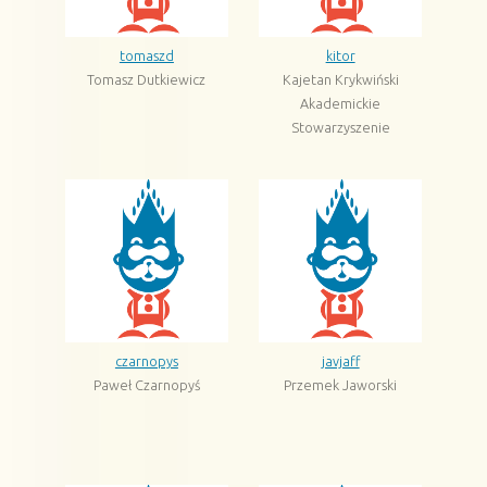
tomaszd
kitor
Tomasz Dutkiewicz
Kajetan Krykwiński
Akademickie
Stowarzyszenie
Informatyczne
czarnopys
javjaff
Paweł Czarnopyś
Przemek Jaworski