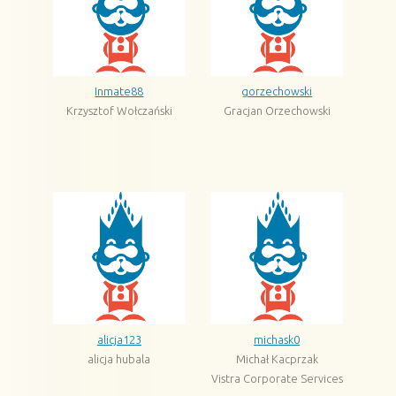
Inmate88
gorzechowski
Krzysztof Wołczański
Gracjan Orzechowski
alicja123
michask0
alicja hubala
Michał Kacprzak
Vistra Corporate Services