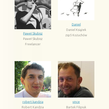
Daniel
Daniel Książek
Paweł Skubisz
zsp5 Kożuchów
Paweł Skubisz
Freelancer
robert.kandzia
vince
Robert Kandzia
Bartek Filipiuk