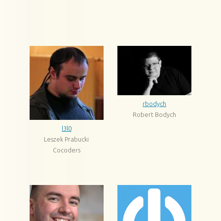
rbodych
Robert Bodych
l3l0
Leszek Prabucki
Cocoders