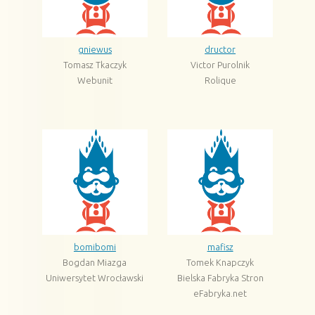
gniewus
dructor
Tomasz Tkaczyk
Victor Purolnik
Webunit
Rolique
bomibomi
mafisz
Bogdan Miazga
Tomek Knapczyk
Uniwersytet Wrocławski
Bielska Fabryka Stron
eFabryka.net