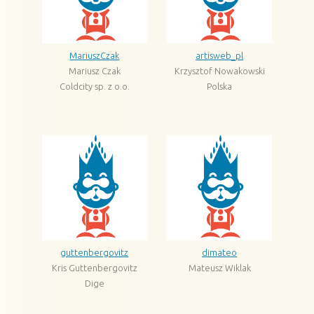
MariuszCzak
artisweb_pl
Mariusz Czak
Krzysztof Nowakowski
Coldcity sp. z o.o.
Polska
guttenbergovitz
dimateo
Kris Guttenbergovitz
Mateusz Wiklak
Dige