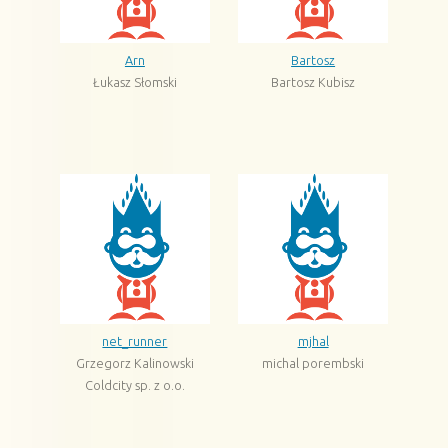
Arn
Bartosz
Łukasz Słomski
Bartosz Kubisz
net_runner
mjhal
Grzegorz Kalinowski
michal porembski
Coldcity sp. z o.o.