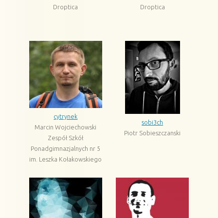
Droptica
Droptica
cytrynek
sobi3ch
Marcin Wojciechowski
Piotr Sobieszczanski
Zespół Szkół
Ponadgimnazjalnych nr 5
im. Leszka Kołakowskiego
w Kozuchowie