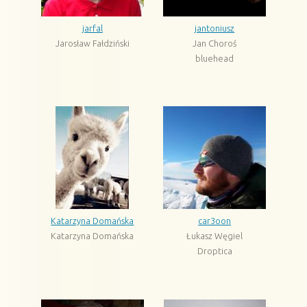
jarfal
jantoniusz
Jarosław Fałdziński
Jan Choroś
bluehead
Katarzyna Domańska
car3oon
Katarzyna Domańska
Łukasz Węgiel
Droptica