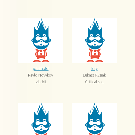
paulfcdd
lury
Pavlo Novykov
Łukasz Rysiak
Lab-bit
Critical s. c.