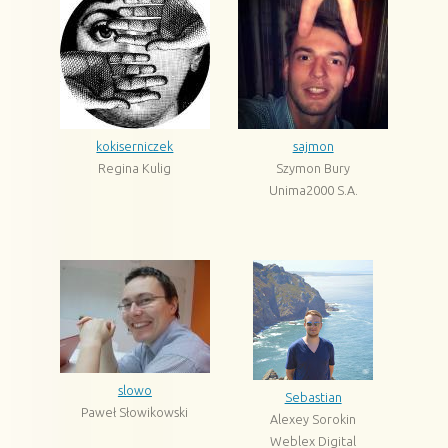
kokiserniczek
sajmon
Regina Kulig
Szymon Bury
Unima2000 S.A.
slowo
Sebastian
Paweł Słowikowski
Alexey Sorokin
Weblex Digital