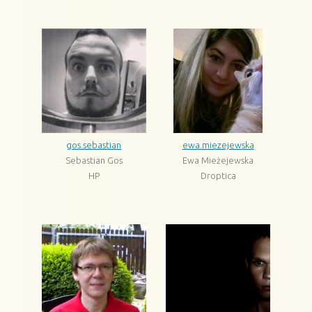
gos.sebastian
ewa.miezejewska
Sebastian Gos
Ewa Mieżejewska
HP
Droptica