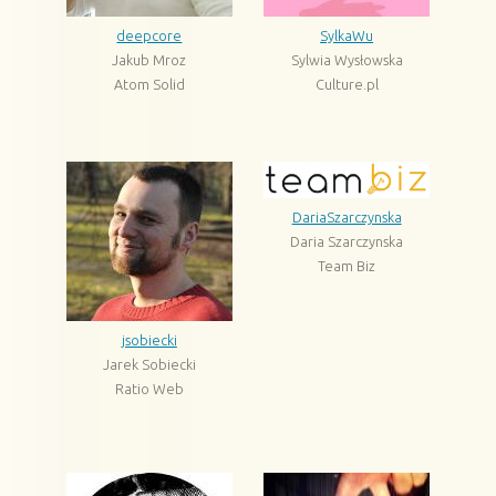
deepcore
SylkaWu
Jakub Mroz
Sylwia Wysłowska
Atom Solid
Culture.pl
DariaSzarczynska
Daria Szarczynska
Team Biz
jsobiecki
Jarek Sobiecki
Ratio Web