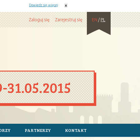
ie z plików cookie.
Dowiedz się więcej
x
Zaloguj się
Zarejestruj się
EN
/
PL
ORZY
PARTNERZY
KONTAKT