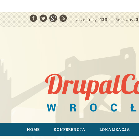
Powiadomienie o plikach cookie. Strona DrupalC
Uczestnicy :
133
Sessions :
3
HOME
KONFERENCJA
LOKALIZACJA