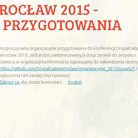
OCŁAW 2015 -
 PRZYGOTOWANIA
Rozpoczynamy organizacyjne przygotowania do konferencji DrupalCam
Wrocław 2015. Jeśli jesteś zainteresowany/a dołączeniem do zespołu i
pomocą w organizacji konferencji to zapraszamy do odwiedzenia strony
https://github.com/DrupalCampWroclaw/organizacyjne_2015/issues/1
i
zgłoszenia tam swojej chęci pomocy
Zaloguj się
aby dodać komentarz.
English