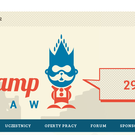
amp Wrocław korzysta z plików cookie. Pozostając na tej stronie, wyrażasz zgodę na korzystan
2
UCZESTNICY
OFERTY PRACY
FORUM
SPONS