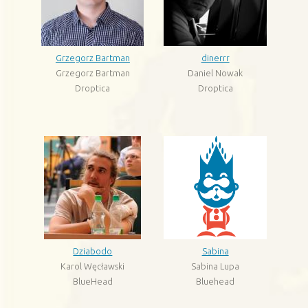
Grzegorz Bartman
dinerrr
Grzegorz Bartman
Daniel Nowak
Droptica
Droptica
Dziabodo
Sabina
Karol Węcławski
Sabina Lupa
BlueHead
Bluehead