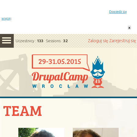
Powiadomienie o plikach cookie. Strona DrupalCamp Wrocław korzysta z plików cookie.
Pozostając na tej stronie, wyrażasz zgodę na korzystanie z plików cookie.
Dowiedz się
więcej
x
Zaloguj się
Zarejestruj się
Uczestnicy :
133
Sessions :
32
TEAM