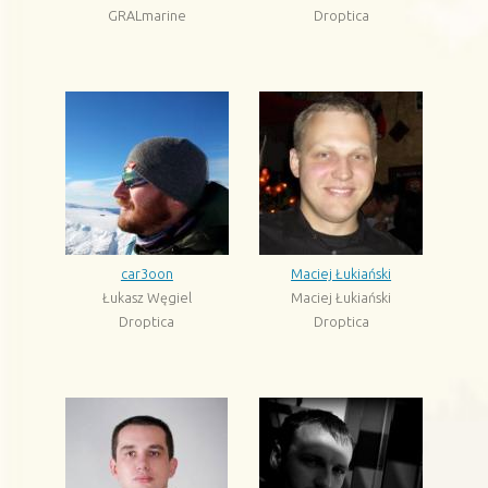
GRALmarine
Droptica
car3oon
Maciej Łukiański
Łukasz Węgiel
Maciej Łukiański
Droptica
Droptica