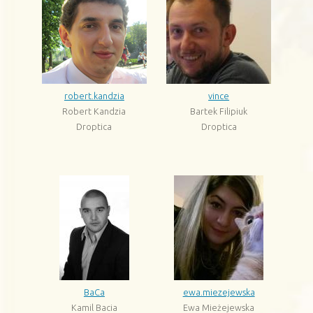
robert.kandzia
vince
Robert Kandzia
Bartek Filipiuk
Droptica
Droptica
BaCa
ewa.miezejewska
Kamil Bacia
Ewa Mieżejewska