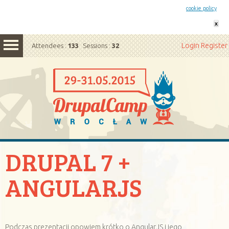
This website uses cookies. By remaining on this website you agree to our
cookie policy
x
Login
Register
Attendees :
133
Sessions :
32
DRUPAL 7 +
ANGULARJS
Podczas prezentacji opowiem krótko o AngularJS i jego