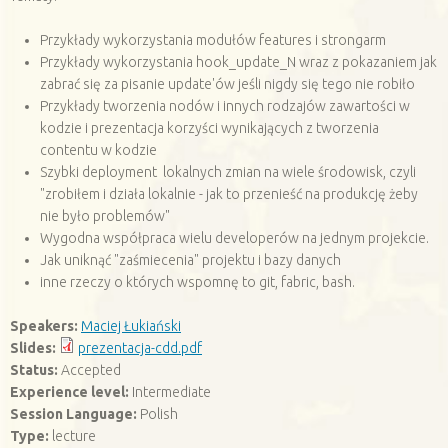
Przykłady wykorzystania modułów features i strongarm
Przykłady wykorzystania hook_update_N wraz z pokazaniem jak
zabrać się za pisanie update'ów jeśli nigdy się tego nie robiło
Przykłady tworzenia nodów i innych rodzajów zawartości w
kodzie i prezentacja korzyści wynikających z tworzenia
contentu w kodzie
Szybki deployment lokalnych zmian na wiele środowisk, czyli
"zrobiłem i działa lokalnie - jak to przenieść na produkcję żeby
nie było problemów"
Wygodna współpraca wielu developerów na jednym projekcie.
Jak uniknąć "zaśmiecenia" projektu i bazy danych
inne rzeczy o których wspomnę to git, fabric, bash.
Speakers:
Maciej Łukiański
Slides:
prezentacja-cdd.pdf
Status:
Accepted
Experience level:
Intermediate
Session Language:
Polish
Type:
lecture