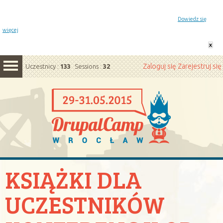
Powiadomienie o plikach cookie. Strona DrupalCamp Wrocław korzysta z plików cookie.
Pozostając na tej stronie, wyrażasz zgodę na korzystanie z plików cookie.
Dowiedz się
więcej
x
Zaloguj się
Zarejestruj się
Uczestnicy :
133
Sessions :
32
KSIĄŻKI DLA
UCZESTNIKÓW