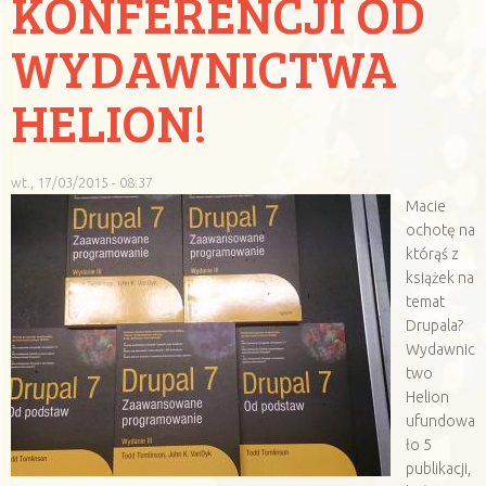
KONFERENCJI OD
WYDAWNICTWA
HELION!
wt., 17/03/2015 - 08:37
Macie
ochotę na
którąś z
książek na
temat
Drupala?
Wydawnic
two
Helion
ufundowa
ło 5
publikacji,