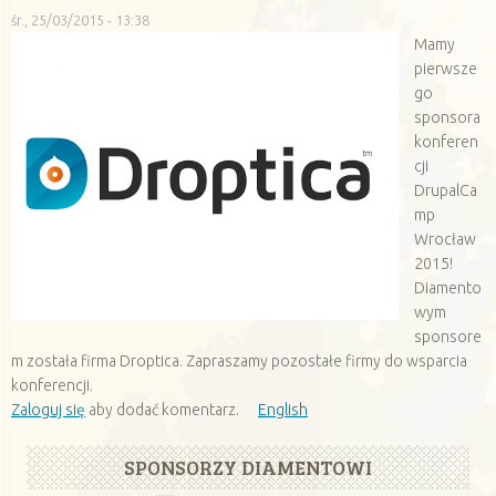
śr., 25/03/2015 - 13:38
Mamy
pierwsze
go
sponsora
konferen
cji
DrupalCa
mp
Wrocław
2015!
Diamento
wym
sponsore
m została firma Droptica. Zapraszamy pozostałe firmy do wsparcia
konferencji.
Zaloguj się
aby dodać komentarz.
English
SPONSORZY DIAMENTOWI