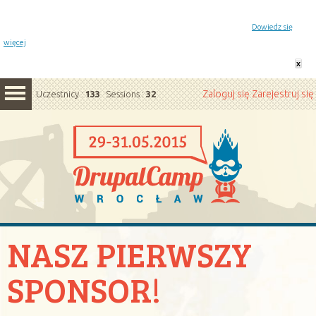
Powiadomienie o plikach cookie. Strona DrupalCamp Wrocław korzysta z plików cookie.
Pozostając na tej stronie, wyrażasz zgodę na korzystanie z plików cookie.
Dowiedz się
więcej
x
Zaloguj się
Zarejestruj się
Uczestnicy :
133
Sessions :
32
NASZ PIERWSZY
SPONSOR!